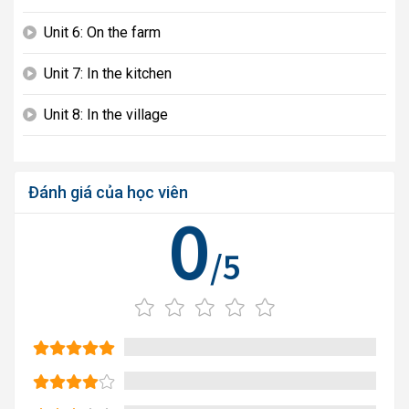
Unit 6: On the farm
play_arrow
Unit 7: In the kitchen
play_arrow
Unit 8: In the village
play_arrow
Đánh giá của học viên
0
/5