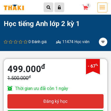
0
Trang chủ
Khóa học
Học tiếng Anh lớp 2 kỳ 1
Học tiếng Anh lớp 2 kỳ 1
0 Đánh giá
11474 Học viên
%
đ
- 67
499.000
đ
1.500.000
Thời gian ưu đãi còn 1 ngày
Đăng ký học