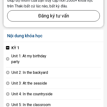
Giúp độ nhóm của bạn truy cập hơn 2000+ khóa học
trên Thaki bất cứ lúc nào, bất kỳ đâu.
Đăng ký tư vấn
Nội dung khóa học
KỲ 1
Unit 1: At my birthday
play_arrow
party
Unit 2: In the backyard
play_arrow
Unit 3: At the seaside
play_arrow
Unit 4: In the countryside
play_arrow
Unit 5: In the classroom
play_arrow