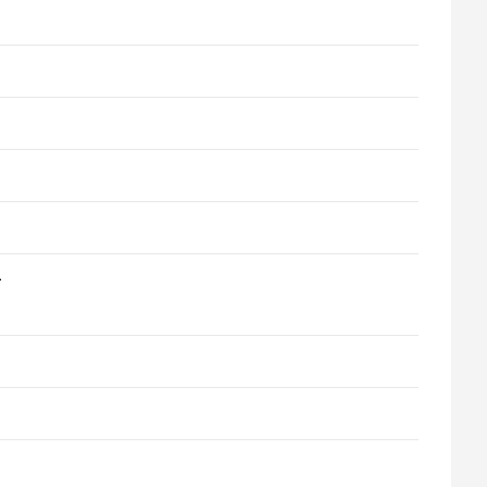
?
?
?
?
?
+
)