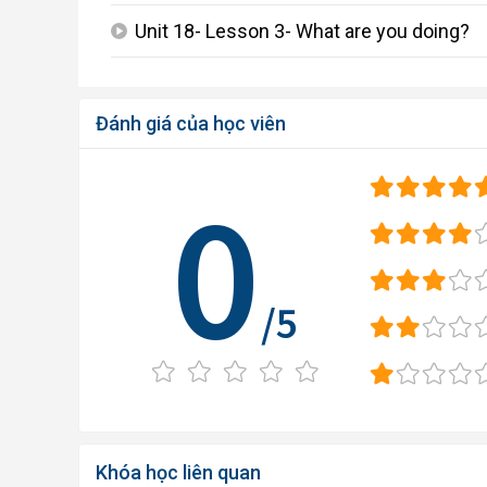
Unit 18- Lesson 3- What are you doing?
play_arrow
Đánh giá của học viên
0
/5
Khóa học liên quan