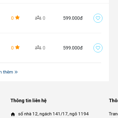
0
0
599.000đ
0
0
599.000đ
m thêm
Thông tin liên hệ
Thô
số nhà 12, ngách 141/17, ngõ 1194
Tran
home