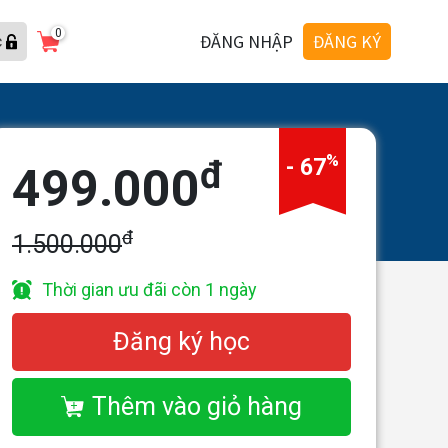
0
ĐĂNG NHẬP
ĐĂNG KÝ
c
%
đ
- 67
499.000
đ
1.500.000
Thời gian ưu đãi còn 1 ngày
Đăng ký học
Thêm vào giỏ hàng