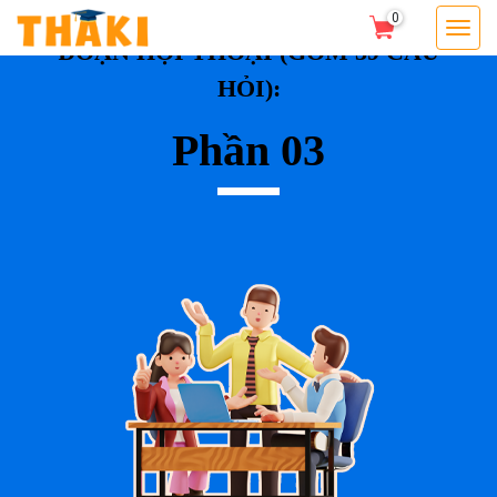
0
ĐOẠN HỘI THOẠI (GỒM 39 CÂU
HỎI):
Phần 03